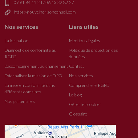
09 81 84 11 24
/
06 13 32 82 27
https://nouvelhorizonconseil.com
Nos services
Liens utiles
La formation
Mentions légales
Diagnostic de conformité au
Politique de protection des
RGPD
données
L’accompagnement au changement
Contact
Externaliser la mission de DPO
Nos services
La mise en conformité dans
Comprendre le RGPD
différents domaines
Le blog
Nos partenaires
Gérer les cookies
Glossaire