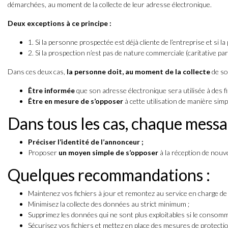
démarchées, au moment de la collecte de leur adresse électronique.
Deux exceptions à ce principe :
1. Si la personne prospectée est déjà cliente de l’entreprise et si 
2. Si la prospection n’est pas de nature commerciale (caritative pa
Dans ces deux cas,
la personne doit, au moment de la collecte
de so
Être informée
que son adresse électronique sera utilisée à des fi
Être en mesure de s’opposer
à cette utilisation de manière simpl
Dans tous les cas, chaque messa
Préciser l’identité de l’annonceur ;
Proposer
un moyen simple de s’opposer
à la réception de nouvel
Quelques recommandations :
Maintenez vos fichiers à jour et remontez au service en charge d
Minimisez la collecte des données au strict minimum ;
Supprimez les données qui ne sont plus exploitables si le consomma
Sécurisez vos fichiers et mettez en place des mesures de protection