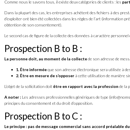
Comme nous le savons tous, il existe deux catégories de clients : les
part
Dans la plupart des cas, les entreprises achètent des fichiers à des presta
d’exploiter ont bien été collectées dans les règles de l’art (information 
obtention de son consentement).
Le second cas de figure de la collecte des données à caractère personnel est
Prospection B to B :
La personne doit, au moment de la collecte
de son adresse de messa
1. Être informée
que son adresse électronique sera utilisée à des
2. Être en mesure de s’opposer
à cette utilisation de manière si
L’objet de la sollicitation doit
être en rapport avec la profession
de la 
A noter :
Les adresses professionnelles génériques de type (info@noms
principes du consentement et du droit d’opposition.
Prospection B to C :
Le principe : pas de message commercial sans accord préalable du