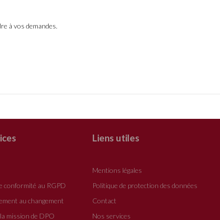
ndre à vos demandes.
ices
Liens utiles
n
Mentions légales
de conformité au RGPD
Politique de protection des données
ement au changement
Contact
 la mission de DPO
Nos services