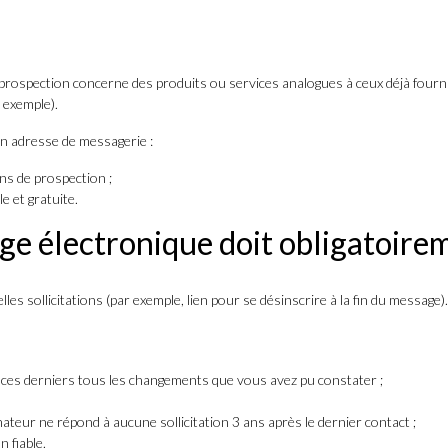
la prospection concerne des produits ou services analogues à ceux déjà fournis
r exemple).
n adresse de messagerie :
ns de prospection ;
e et gratuite.
ge électronique doit obligatoirem
les sollicitations (par exemple, lien pour se désinscrire à la fin du message).
e ces derniers tous les changements que vous avez pu constater ;
teur ne répond à aucune sollicitation 3 ans après le dernier contact ;
 fiable.