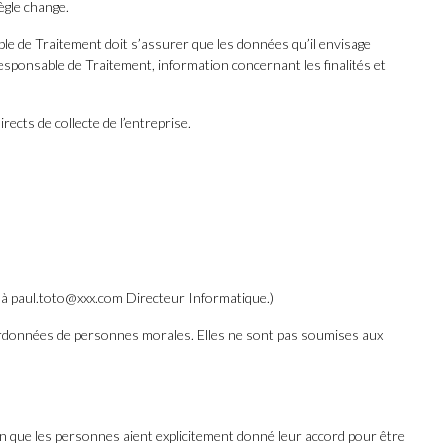
règle change.
sable de Traitement doit s’assurer que les données qu’il envisage
 Responsable de Traitement, information concernant les finalités et
rects de collecte de l’entreprise.
 à paul.toto@xxx.com Directeur Informatique.)
rdonnées de personnes morales. Elles ne sont pas soumises aux
ion que les personnes aient explicitement donné leur accord pour être