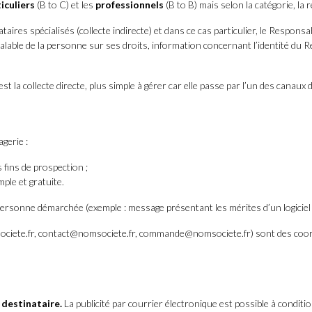
iculiers
(B to C) et les
professionnels
(B to B) mais selon la catégorie, la 
taires spécialisés (collecte indirecte) et dans ce cas particulier, le Respon
préalable de la personne sur ses droits, information concernant l’identité du
 la collecte directe, plus simple à gérer car elle passe par l’un des canaux di
gerie :
 fins de prospection ;
mple et gratuite.
personne démarchée (exemple : message présentant les mérites d’un logiciel
ociete.fr, contact@nomsociete.fr, commande@nomsociete.fr) sont des coo
 destinataire.
La publicité par courrier électronique est possible à condit