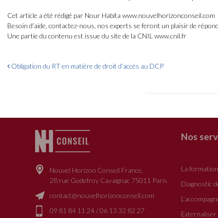
Cet article a été rédigé par Nour Habita www.nouvelhorizonconseil.com
Besoin d’aide, contactez-nous, nos experts se feront un plaisir de répo
Une partie du contenu est issue du site de la CNIL www.cnil.fr
Navigation
Obligation du RT en matière de droit d’accès au DCP
des
articles
Nos serv
La formatio
Nouvel Horizon Conseil France,
28 rue Godefroy Cavaignac 75011 Paris
Diagnostic 
contact@nouvelhorizonconseil.com
L’accompagn
09 81 84 11 24
/
06 13 32 82 27
Externaliser