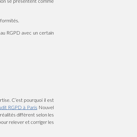
ntion se présentent comme
nformités.
r au RGPD avec un certain
ise. C’est pourquoi il est
audit RGPD à Paris
Nouvel
éalités diffèrent selon les
our relever et corriger les