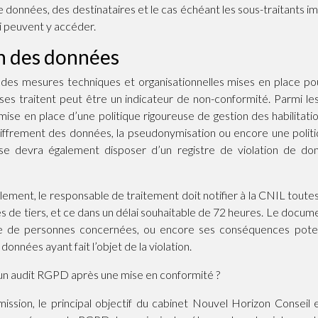
 données, des destinataires et le cas échéant les sous-traitants i
i peuvent y accéder.
on des données
 des mesures techniques et organisationnelles mises en place pou
ses traitent peut être un indicateur de non-conformité. Parmi le
mise en place d’une politique rigoureuse de gestion des habilitatio
chiffrement des données, la pseudonymisation ou encore une polit
rise devra également disposer d’un registre de violation de do
glement, le responsable de traitement doit notifier à la CNIL toutes
es de tiers, et ce dans un délai souhaitable de 72 heures. Le docume
re de personnes concernées, ou encore ses conséquences potent
données ayant fait l’objet de la violation.
n audit RGPD après une mise en conformité ?
ission, le principal objectif du cabinet Nouvel Horizon Conseil 