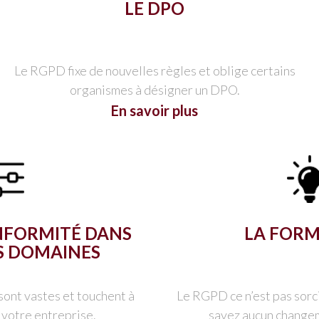
LE DPO
Le RGPD fixe de nouvelles règles et oblige certains
organismes à désigner un DPO.
En savoir plus
ONFORMITÉ DANS
LA FOR
S DOMAINES
ont vastes et touchent à
Le RGPD ce n’est pas sorc
 votre entreprise.
savez aucun change