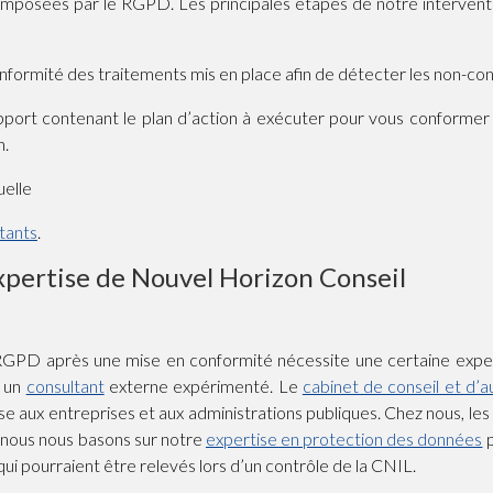
s imposées par le RGPD. Les principales étapes de notre interve
onformité des traitements mis en place afin de détecter les non-co
apport contenant le plan d’action à exécuter pour vous conforme
n.
uelle
itants
.
expertise de Nouvel Horizon Conseil
 RGPD après une mise en conformité nécessite une certaine expert
à un
consultant
externe expérimenté. Le
cabinet de conseil et d’
 aux entreprises et aux administrations publiques. Chez nous, les r
i nous nous basons sur notre
expertise en protection des données
p
 pourraient être relevés lors d’un contrôle de la CNIL.