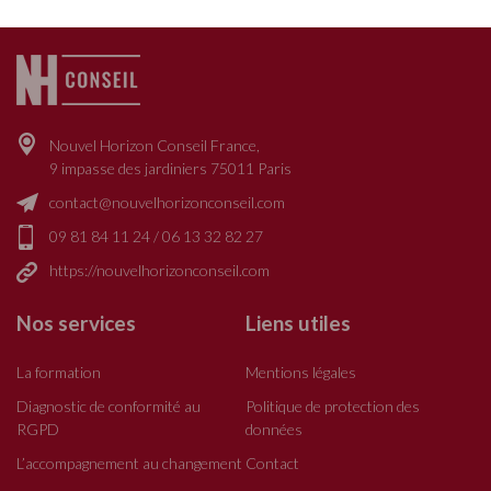
Nouvel Horizon Conseil France,
9 impasse des jardiniers 75011 Paris
contact@nouvelhorizonconseil.com
09 81 84 11 24
/
06 13 32 82 27
https://nouvelhorizonconseil.com
Nos services
Liens utiles
La formation
Mentions légales
Diagnostic de conformité au
Politique de protection des
RGPD
données
L’accompagnement au changement
Contact