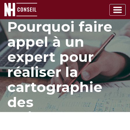
Main
Navigation
Pourquoi faire
appel à un
expert pour
réaliser la
cartographie
des
traitements de