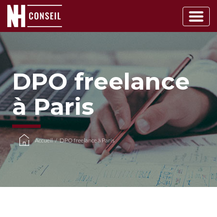
Main
Navigation
DPO freelance
à Paris
Accueil
/
DPO freelance à Paris