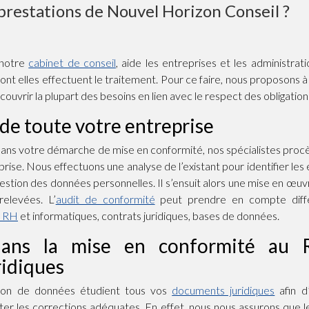
 prestations de Nouvel Horizon Conseil ?
 notre
cabinet de conseil
, aide les entreprises et les administrat
nt elles effectuent le traitement. Pour ce faire, nous proposons 
ouvrir la plupart des besoins en lien avec le respect des obligati
de toute votre entreprise
ns votre démarche de mise en conformité, nos spécialistes procè
ise. Nous effectuons une analyse de l’existant pour identifier les é
gestion des données personnelles. Il s’ensuit alors une mise en œuv
relevées. L’
audit de conformité
peut prendre en compte diff
s RH
et informatiques, contrats juridiques, bases de données.
e dans la mise en conformité au
idiques
ion de données étudient tous vos
documents juridiques
afin d’
rter les corrections adéquates. En effet, nous nous assurons que 