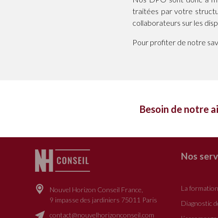
traitées par votre struct
collaborateurs sur les dis
Pour profiter de notre savo
Besoin de notre a
Nos serv
La formatio
Nouvel Horizon Conseil France,
9 impasse des jardiniers 75011 Paris
Diagnostic 
contact@nouvelhorizonconseil.com