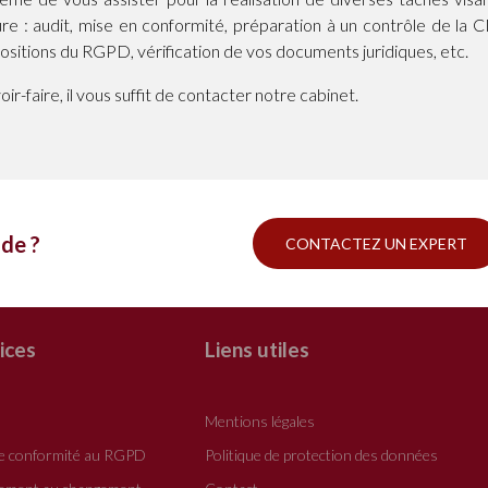
ure : audit, mise en conformité, préparation à un contrôle de la CN
positions du RGPD, vérification de vos documents juridiques, etc.
ir-faire, il vous suffit de contacter notre cabinet.
ide ?
CONTACTEZ UN EXPERT
ices
Liens utiles
n
Mentions légales
de conformité au RGPD
Politique de protection des données