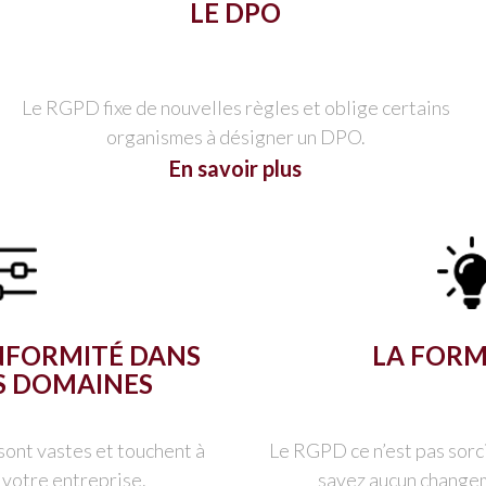
LE DPO
Le RGPD fixe de nouvelles règles et oblige certains
organismes à désigner un DPO.
En savoir plus
ONFORMITÉ DANS
LA FOR
S DOMAINES
ont vastes et touchent à
Le RGPD ce n’est pas sorc
 votre entreprise.
savez aucun change