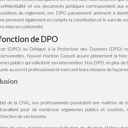
confidentialité et vos documents juridiques correspondent aux 
positions du règlement, nos DPO parviennent aisément à identi
ns prennent également en compte la constitution et le suivi de vo
otre mise en conformité.
a fonction de DPO
icer (DPO) ou Délégué à la Protection des Données (DPD) rep
personnelles. Nouvel Horizon Conseil assure pleinement la fon
smes publics qui sollicitent son intervention. Nos DPO, en plus de 
oumis au secret professionnel et exercent leurs missions de façon 
lusion
ntiel de la CNIL, nos professionnels possèdent une maîtrise de 
 travaillant pour de nombreux organismes publics et société
 fonction de vos besoins.
 de vous assister pour la réalisation de diverses tâches visa