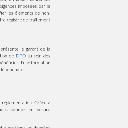
exigences imposées par le
fier les éléments de non-
tre registre de traitement
résente le garant de la
ction de
DPO
au sein des
bénéficier d’une formation
indépendante.
la réglementation. Grâce à
s, nous sommes en mesure
nt à protéger les données