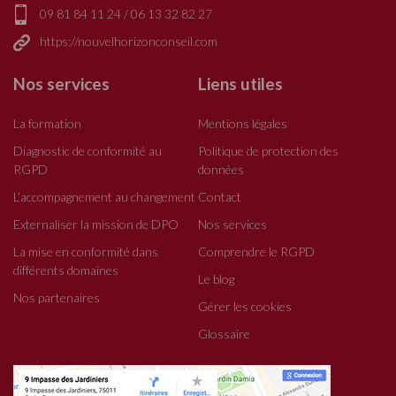
09 81 84 11 24
/
06 13 32 82 27
https://nouvelhorizonconseil.com
Nos services
Liens utiles
La formation
Mentions légales
Diagnostic de conformité au
Politique de protection des
RGPD
données
L’accompagnement au changement
Contact
Externaliser la mission de DPO
Nos services
La mise en conformité dans
Comprendre le RGPD
différents domaines
Le blog
Nos partenaires
Gérer les cookies
Glossaire